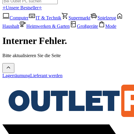
⭐Unsere Bestseller⭐
Computer
IT & Technik
Supermarkt
Spielzeug
Haushalt
Heimwerken & Garten
Großgeräte
Mode
Interner Fehler.
Bitte aktualisieren Sie die Seite
Lagerräumung
Lieferant werden