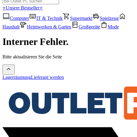
⭐Unsere Bestseller⭐
Computer
IT & Technik
Supermarkt
Spielzeug
Haushalt
Heimwerken & Garten
Großgeräte
Mode
Interner Fehler.
Bitte aktualisieren Sie die Seite
Lagerräumung
Lieferant werden