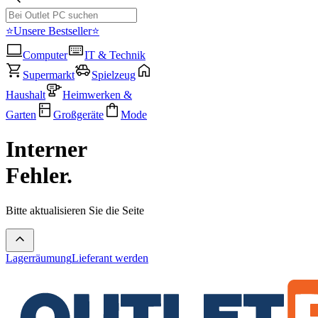
⭐Unsere Bestseller⭐
Computer
IT & Technik
Supermarkt
Spielzeug
Haushalt
Heimwerken &
Garten
Großgeräte
Mode
Interner
Fehler.
Bitte aktualisieren Sie die Seite
Lagerräumung
Lieferant werden