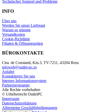
Technischer Support und Probleme
INFO
Über uns
Werden Sie unser Lieferant
Warum so günstig
Versandkosten
Cookie-Richtlinie
Filialen & Öffnungszeiten
BÜROKONTAKTE
Ctra. de Constantí, Km.3, TV-7211, 43204 Reus
infoweb@outlet-pc.es
Anfahrt
Kontaktieren Sie uns
Internes Informationssystem
Partnerprogramm
Alle Rechte vorbehalten
© Urheberrecht OutletPC
Impressum
Datenschutzerklärung
Allgemeine Geschäftsbedingungen