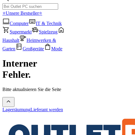
⭐Unsere Bestseller⭐
Computer
IT & Technik
Supermarkt
Spielzeug
Haushalt
Heimwerken &
Garten
Großgeräte
Mode
Interner
Fehler.
Bitte aktualisieren Sie die Seite
Lagerräumung
Lieferant werden