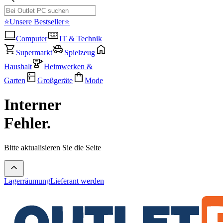
⭐Unsere Bestseller⭐
Computer
IT & Technik
Supermarkt
Spielzeug
Haushalt
Heimwerken &
Garten
Großgeräte
Mode
Interner
Fehler.
Bitte aktualisieren Sie die Seite
Lagerräumung
Lieferant werden