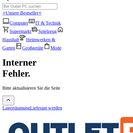
⭐Unsere Bestseller⭐
Computer
IT & Technik
Supermarkt
Spielzeug
Haushalt
Heimwerken &
Garten
Großgeräte
Mode
Interner
Fehler.
Bitte aktualisieren Sie die Seite
Lagerräumung
Lieferant werden