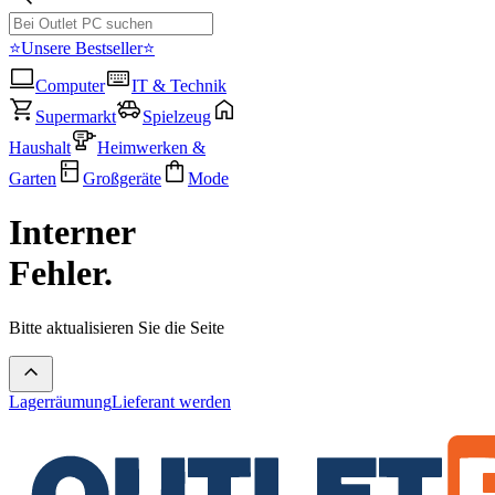
⭐Unsere Bestseller⭐
Computer
IT & Technik
Supermarkt
Spielzeug
Haushalt
Heimwerken &
Garten
Großgeräte
Mode
Interner
Fehler.
Bitte aktualisieren Sie die Seite
Lagerräumung
Lieferant werden