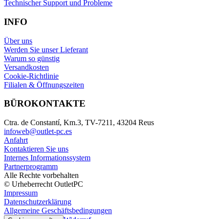
Technischer Support und Probleme
INFO
Über uns
Werden Sie unser Lieferant
Warum so günstig
Versandkosten
Cookie-Richtlinie
Filialen & Öffnungszeiten
BÜROKONTAKTE
Ctra. de Constantí, Km.3, TV-7211, 43204 Reus
infoweb@outlet-pc.es
Anfahrt
Kontaktieren Sie uns
Internes Informationssystem
Partnerprogramm
Alle Rechte vorbehalten
© Urheberrecht OutletPC
Impressum
Datenschutzerklärung
Allgemeine Geschäftsbedingungen