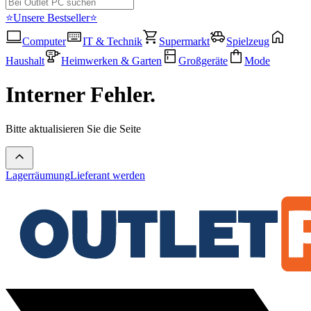
⭐Unsere Bestseller⭐
Computer
IT & Technik
Supermarkt
Spielzeug
Haushalt
Heimwerken & Garten
Großgeräte
Mode
Interner Fehler.
Bitte aktualisieren Sie die Seite
Lagerräumung
Lieferant werden