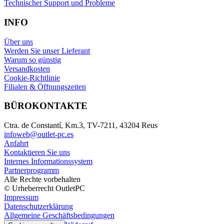
Technischer Support und Probleme
INFO
Über uns
Werden Sie unser Lieferant
Warum so günstig
Versandkosten
Cookie-Richtlinie
Filialen & Öffnungszeiten
BÜROKONTAKTE
Ctra. de Constantí, Km.3, TV-7211, 43204 Reus
infoweb@outlet-pc.es
Anfahrt
Kontaktieren Sie uns
Internes Informationssystem
Partnerprogramm
Alle Rechte vorbehalten
© Urheberrecht OutletPC
Impressum
Datenschutzerklärung
Allgemeine Geschäftsbedingungen