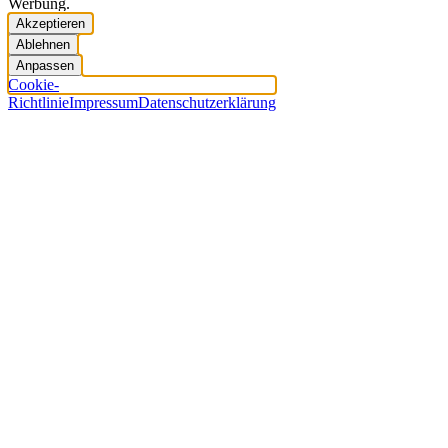
Werbung.
Akzeptieren
Ablehnen
Anpassen
Cookie-
Richtlinie
Impressum
Datenschutzerklärung