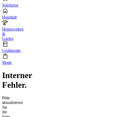
Spielzeug
Haushalt
Heimwerken
&
Garten
Großgeräte
Mode
Interner
Fehler.
Bitte
aktualisieren
Sie
die
Seite