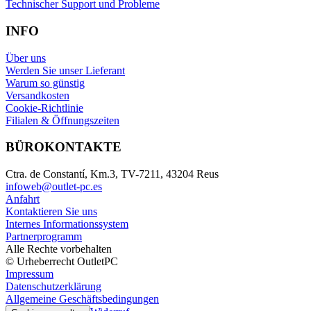
Technischer Support und Probleme
INFO
Über uns
Werden Sie unser Lieferant
Warum so günstig
Versandkosten
Cookie-Richtlinie
Filialen & Öffnungszeiten
BÜROKONTAKTE
Ctra. de Constantí, Km.3, TV-7211, 43204 Reus
infoweb@outlet-pc.es
Anfahrt
Kontaktieren Sie uns
Internes Informationssystem
Partnerprogramm
Alle Rechte vorbehalten
© Urheberrecht OutletPC
Impressum
Datenschutzerklärung
Allgemeine Geschäftsbedingungen