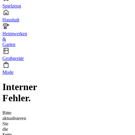
Spielzeug
Haushalt
Heimwerken
&
Garten
Großgeräte
Mode
Interner
Fehler.
Bitte
aktualisieren
Sie
die
Seite