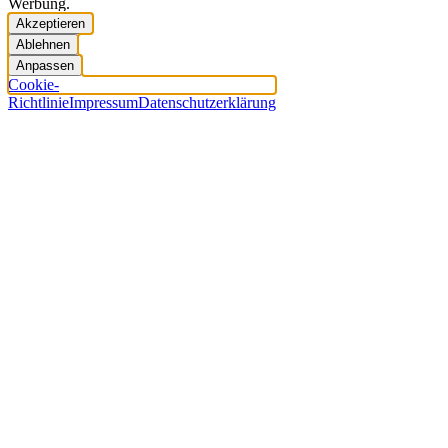
Werbung.
Akzeptieren
Ablehnen
Anpassen
Cookie-
Richtlinie
Impressum
Datenschutzerklärung