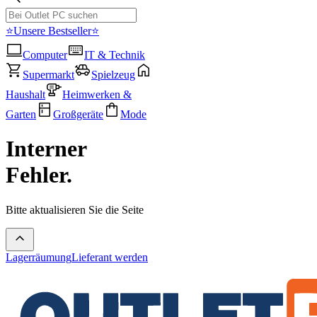
⭐Unsere Bestseller⭐
Computer
IT & Technik
Supermarkt
Spielzeug
Haushalt
Heimwerken &
Garten
Großgeräte
Mode
Interner
Fehler.
Bitte aktualisieren Sie die Seite
Lagerräumung
Lieferant werden