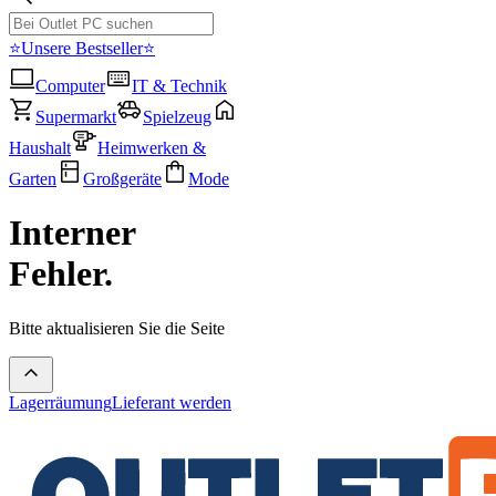
⭐Unsere Bestseller⭐
Computer
IT & Technik
Supermarkt
Spielzeug
Haushalt
Heimwerken &
Garten
Großgeräte
Mode
Interner
Fehler.
Bitte aktualisieren Sie die Seite
Lagerräumung
Lieferant werden