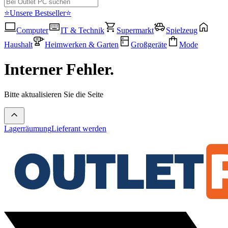
⭐Unsere Bestseller⭐
Computer
IT & Technik
Supermarkt
Spielzeug
Haushalt
Heimwerken & Garten
Großgeräte
Mode
Interner Fehler.
Bitte aktualisieren Sie die Seite
Lagerräumung
Lieferant werden