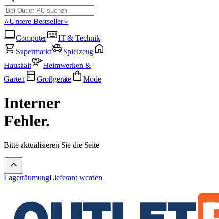
⭐Unsere Bestseller⭐
Computer
IT & Technik
Supermarkt
Spielzeug
Haushalt
Heimwerken &
Garten
Großgeräte
Mode
Interner
Fehler.
Bitte aktualisieren Sie die Seite
Lagerräumung
Lieferant werden