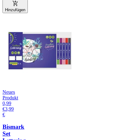
Hinzufügen
Neues
Produkt
0,99
€
3,99
€
Bismark
Set