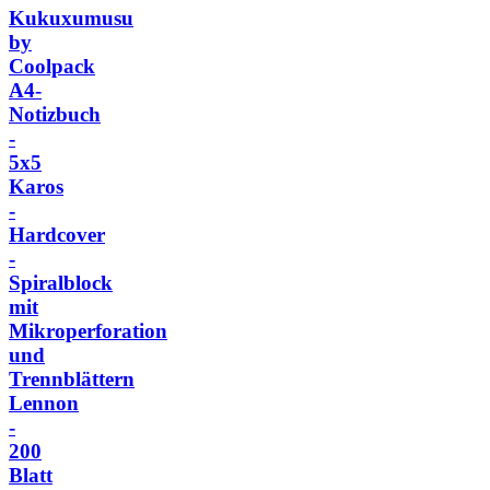
Kukuxumusu
by
Coolpack
A4-
Notizbuch
-
5x5
Karos
-
Hardcover
-
Spiralblock
mit
Mikroperforation
und
Trennblättern
Lennon
-
200
Blatt