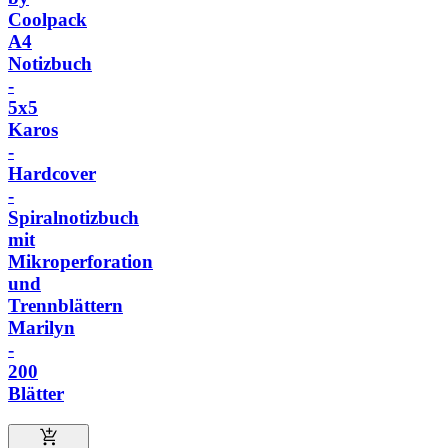
Coolpack
A4
Notizbuch
-
5x5
Karos
-
Hardcover
-
Spiralnotizbuch
mit
Mikroperforation
und
Trennblättern
Marilyn
-
200
Blätter