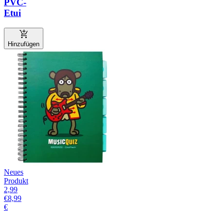
PVC-
Etui
Hinzufügen
Neues
Produkt
2,99
€
8,99
€