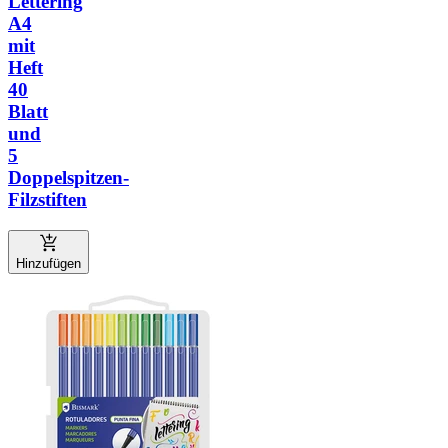
Lettering
A4
mit
Heft
40
Blatt
und
5
Doppelspitzen-
Filzstiften
Hinzufügen