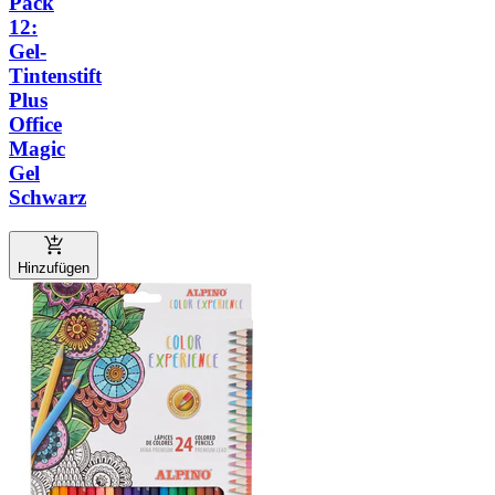
Pack
12:
Gel-
Tintenstift
Plus
Office
Magic
Gel
Schwarz
Hinzufügen