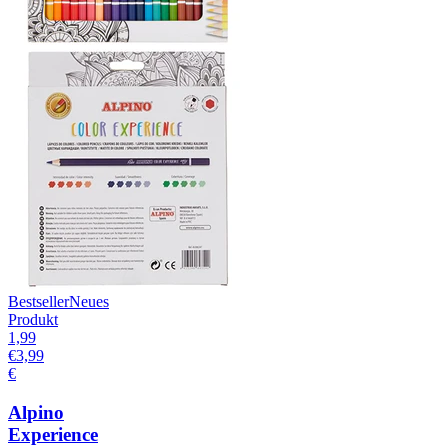
Bestseller
Neues
Produkt
1,99
€
3,99
€
Alpino
Experience