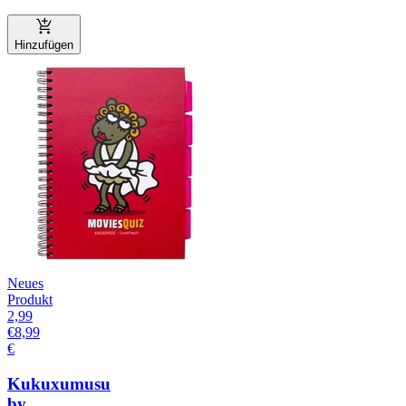
Hinzufügen
Neues
Produkt
2,99
€
8,99
€
Kukuxumusu
by