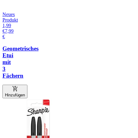
Neues
Produkt
1,99
€
7,99
€
Geometrisches
Etui
mit
3
Fächern
Hinzufügen