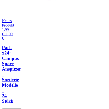
Neues
Produkt
1,99
€
11,99
€
Pack
x24:
Campus
Space
Anspitzer
–
Sortierte
Modelle
–
24
Stück