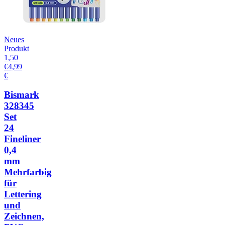
Neues
Produkt
1,50
€
4,99
€
Bismark
328345
Set
24
Fineliner
0,4
mm
Mehrfarbig
für
Lettering
und
Zeichnen,