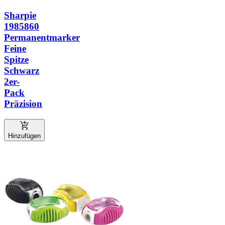
Sharpie
1985860
Permanentmarker
Feine
Spitze
Schwarz
2er-
Pack
Präzision
Hinzufügen