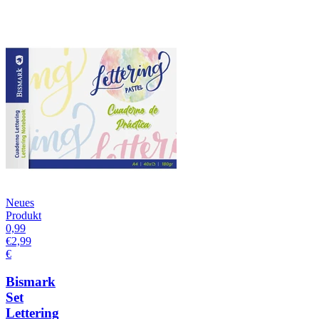
Neues
Produkt
0,99
€
2,99
€
Bismark
Set
Lettering