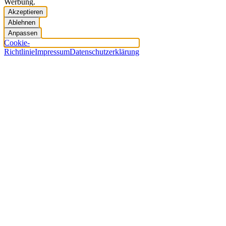
Werbung.
Akzeptieren
Ablehnen
Anpassen
Cookie-
Richtlinie
Impressum
Datenschutzerklärung