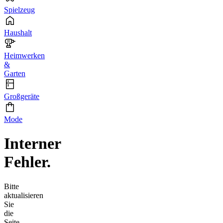
Spielzeug
Haushalt
Heimwerken
&
Garten
Großgeräte
Mode
Interner
Fehler.
Bitte
aktualisieren
Sie
die
Seite