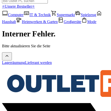
⭐Unsere Bestseller⭐
Computer
IT & Technik
Supermarkt
Spielzeug
Haushalt
Heimwerken & Garten
Großgeräte
Mode
Interner Fehler.
Bitte aktualisieren Sie die Seite
Lagerräumung
Lieferant werden