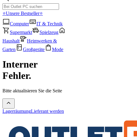
⭐Unsere Bestseller⭐
Computer
IT & Technik
Supermarkt
Spielzeug
Haushalt
Heimwerken &
Garten
Großgeräte
Mode
Interner
Fehler.
Bitte aktualisieren Sie die Seite
Lagerräumung
Lieferant werden