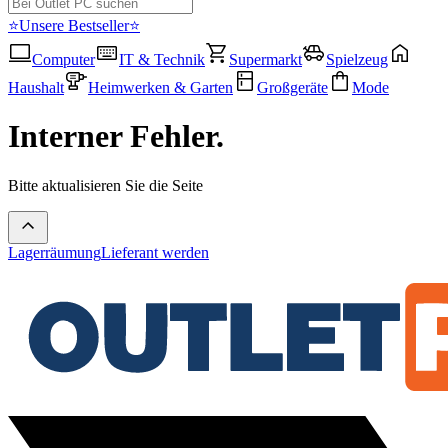
⭐Unsere Bestseller⭐
Computer
IT & Technik
Supermarkt
Spielzeug
Haushalt
Heimwerken & Garten
Großgeräte
Mode
Interner Fehler.
Bitte aktualisieren Sie die Seite
Lagerräumung
Lieferant werden