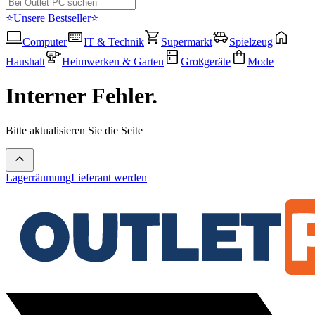
⭐Unsere Bestseller⭐
Computer
IT & Technik
Supermarkt
Spielzeug
Haushalt
Heimwerken & Garten
Großgeräte
Mode
Interner Fehler.
Bitte aktualisieren Sie die Seite
Lagerräumung
Lieferant werden