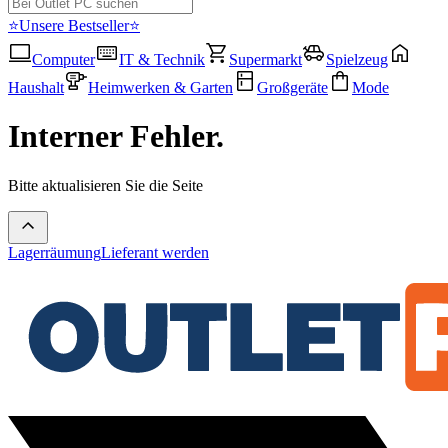
⭐Unsere Bestseller⭐
Computer
IT & Technik
Supermarkt
Spielzeug
Haushalt
Heimwerken & Garten
Großgeräte
Mode
Interner Fehler.
Bitte aktualisieren Sie die Seite
Lagerräumung
Lieferant werden