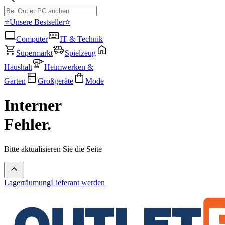
⭐Unsere Bestseller⭐
Computer
IT & Technik
Supermarkt
Spielzeug
Haushalt
Heimwerken &
Garten
Großgeräte
Mode
Interner
Fehler.
Bitte aktualisieren Sie die Seite
Lagerräumung
Lieferant werden