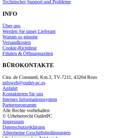
Technischer Support und Probleme
INFO
Über uns
Werden Sie unser Lieferant
Warum so günstig
Versandkosten
Cookie-Richtlinie
Filialen & Öffnungszeiten
BÜROKONTAKTE
Ctra. de Constantí, Km.3, TV-7211, 43204 Reus
infoweb@outlet-pc.es
Anfahrt
Kontaktieren Sie uns
Internes Informationssystem
Partnerprogramm
Alle Rechte vorbehalten
© Urheberrecht OutletPC
Impressum
Datenschutzerklärung
Allgemeine Geschäftsbedingungen