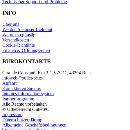
Technischer Support und Probleme
INFO
Über uns
Werden Sie unser Lieferant
Warum so günstig
Versandkosten
Cookie-Richtlinie
Filialen & Öffnungszeiten
BÜROKONTAKTE
Ctra. de Constantí, Km.3, TV-7211, 43204 Reus
infoweb@outlet-pc.es
Anfahrt
Kontaktieren Sie uns
Internes Informationssystem
Partnerprogramm
Alle Rechte vorbehalten
© Urheberrecht OutletPC
Impressum
Datenschutzerklärung
Allgemeine Geschäftsbedingungen