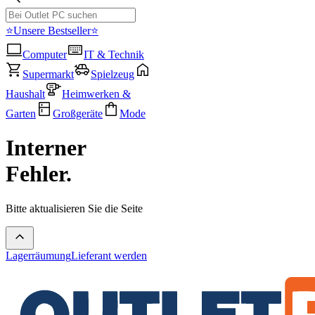
⭐Unsere Bestseller⭐
Computer
IT & Technik
Supermarkt
Spielzeug
Haushalt
Heimwerken &
Garten
Großgeräte
Mode
Interner
Fehler.
Bitte aktualisieren Sie die Seite
Lagerräumung
Lieferant werden