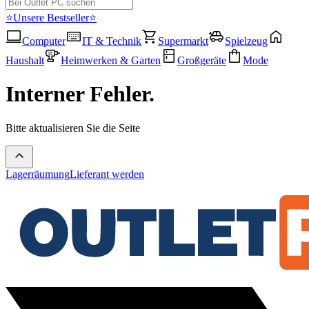
⭐Unsere Bestseller⭐
Computer
IT & Technik
Supermarkt
Spielzeug
Haushalt
Heimwerken & Garten
Großgeräte
Mode
Interner Fehler.
Bitte aktualisieren Sie die Seite
Lagerräumung
Lieferant werden