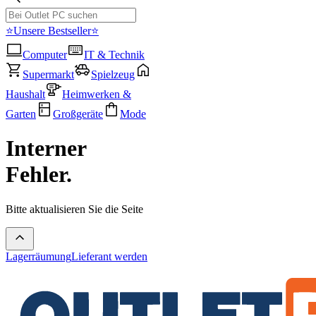
⭐Unsere Bestseller⭐
Computer
IT & Technik
Supermarkt
Spielzeug
Haushalt
Heimwerken &
Garten
Großgeräte
Mode
Interner
Fehler.
Bitte aktualisieren Sie die Seite
Lagerräumung
Lieferant werden