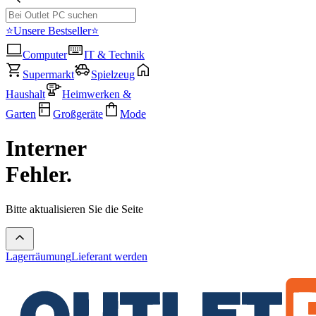
⭐Unsere Bestseller⭐
Computer
IT & Technik
Supermarkt
Spielzeug
Haushalt
Heimwerken &
Garten
Großgeräte
Mode
Interner
Fehler.
Bitte aktualisieren Sie die Seite
Lagerräumung
Lieferant werden