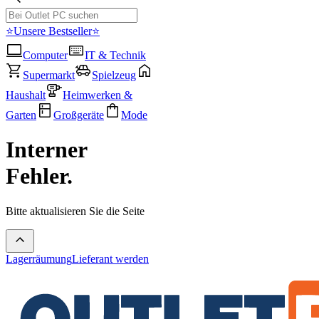
⭐Unsere Bestseller⭐
Computer
IT & Technik
Supermarkt
Spielzeug
Haushalt
Heimwerken &
Garten
Großgeräte
Mode
Interner
Fehler.
Bitte aktualisieren Sie die Seite
Lagerräumung
Lieferant werden