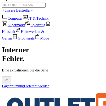
⭐Unsere Bestseller⭐
Computer
IT & Technik
Supermarkt
Spielzeug
Haushalt
Heimwerken &
Garten
Großgeräte
Mode
Interner
Fehler.
Bitte aktualisieren Sie die Seite
Lagerräumung
Lieferant werden