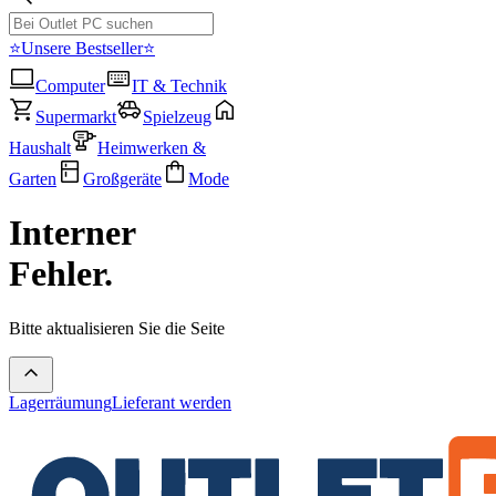
⭐Unsere Bestseller⭐
Computer
IT & Technik
Supermarkt
Spielzeug
Haushalt
Heimwerken &
Garten
Großgeräte
Mode
Interner
Fehler.
Bitte aktualisieren Sie die Seite
Lagerräumung
Lieferant werden