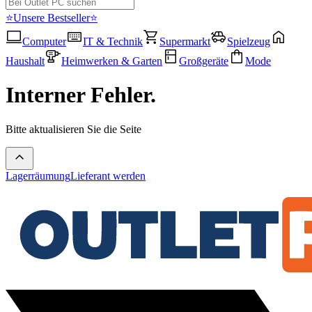
⭐Unsere Bestseller⭐
Computer
IT & Technik
Supermarkt
Spielzeug
Haushalt
Heimwerken & Garten
Großgeräte
Mode
Interner Fehler.
Bitte aktualisieren Sie die Seite
Lagerräumung
Lieferant werden