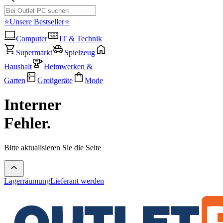
⭐Unsere Bestseller⭐
Computer
IT & Technik
Supermarkt
Spielzeug
Haushalt
Heimwerken &
Garten
Großgeräte
Mode
Interner
Fehler.
Bitte aktualisieren Sie die Seite
Lagerräumung
Lieferant werden