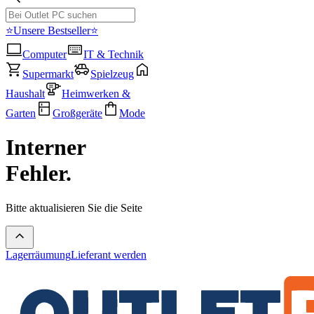
⭐Unsere Bestseller⭐
Computer
IT & Technik
Supermarkt
Spielzeug
Haushalt
Heimwerken &
Garten
Großgeräte
Mode
Interner
Fehler.
Bitte aktualisieren Sie die Seite
Lagerräumung
Lieferant werden