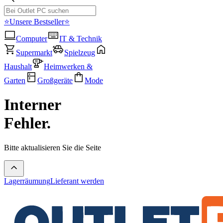
⭐Unsere Bestseller⭐
Computer
IT & Technik
Supermarkt
Spielzeug
Haushalt
Heimwerken &
Garten
Großgeräte
Mode
Interner
Fehler.
Bitte aktualisieren Sie die Seite
Lagerräumung
Lieferant werden