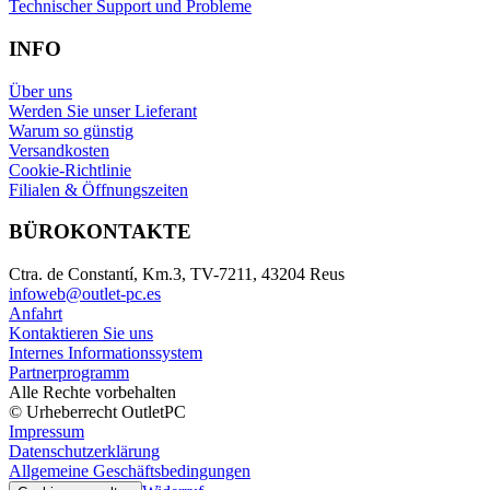
Technischer Support und Probleme
INFO
Über uns
Werden Sie unser Lieferant
Warum so günstig
Versandkosten
Cookie-Richtlinie
Filialen & Öffnungszeiten
BÜROKONTAKTE
Ctra. de Constantí, Km.3, TV-7211, 43204 Reus
infoweb@outlet-pc.es
Anfahrt
Kontaktieren Sie uns
Internes Informationssystem
Partnerprogramm
Alle Rechte vorbehalten
© Urheberrecht OutletPC
Impressum
Datenschutzerklärung
Allgemeine Geschäftsbedingungen