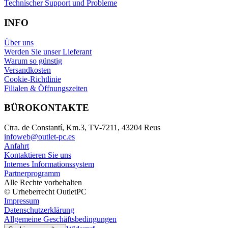
Technischer Support und Probleme
INFO
Über uns
Werden Sie unser Lieferant
Warum so günstig
Versandkosten
Cookie-Richtlinie
Filialen & Öffnungszeiten
BÜROKONTAKTE
Ctra. de Constantí, Km.3, TV-7211, 43204 Reus
infoweb@outlet-pc.es
Anfahrt
Kontaktieren Sie uns
Internes Informationssystem
Partnerprogramm
Alle Rechte vorbehalten
© Urheberrecht OutletPC
Impressum
Datenschutzerklärung
Allgemeine Geschäftsbedingungen