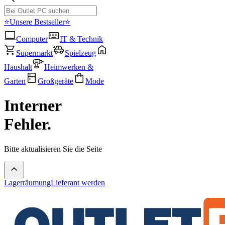
⭐Unsere Bestseller⭐
Computer
IT & Technik
Supermarkt
Spielzeug
Haushalt
Heimwerken &
Garten
Großgeräte
Mode
Interner
Fehler.
Bitte aktualisieren Sie die Seite
Lagerräumung
Lieferant werden