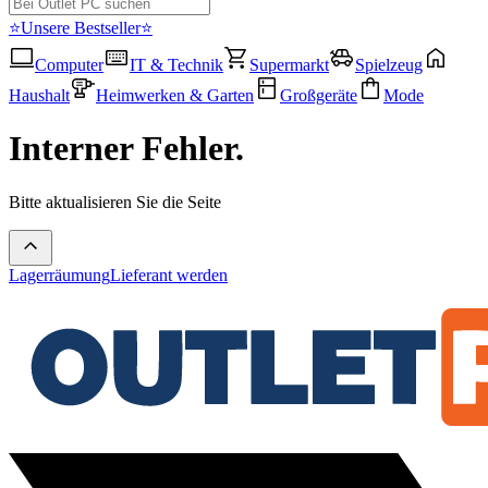
⭐Unsere Bestseller⭐
Computer
IT & Technik
Supermarkt
Spielzeug
Haushalt
Heimwerken & Garten
Großgeräte
Mode
Interner Fehler.
Bitte aktualisieren Sie die Seite
Lagerräumung
Lieferant werden