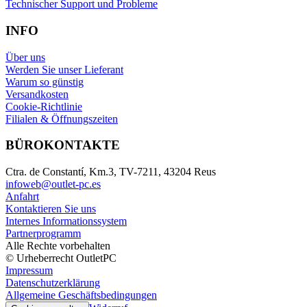
Technischer Support und Probleme
INFO
Über uns
Werden Sie unser Lieferant
Warum so günstig
Versandkosten
Cookie-Richtlinie
Filialen & Öffnungszeiten
BÜROKONTAKTE
Ctra. de Constantí, Km.3, TV-7211, 43204 Reus
infoweb@outlet-pc.es
Anfahrt
Kontaktieren Sie uns
Internes Informationssystem
Partnerprogramm
Alle Rechte vorbehalten
© Urheberrecht OutletPC
Impressum
Datenschutzerklärung
Allgemeine Geschäftsbedingungen