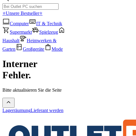
⭐Unsere Bestseller⭐
Computer
IT & Technik
Supermarkt
Spielzeug
Haushalt
Heimwerken &
Garten
Großgeräte
Mode
Interner
Fehler.
Bitte aktualisieren Sie die Seite
Lagerräumung
Lieferant werden