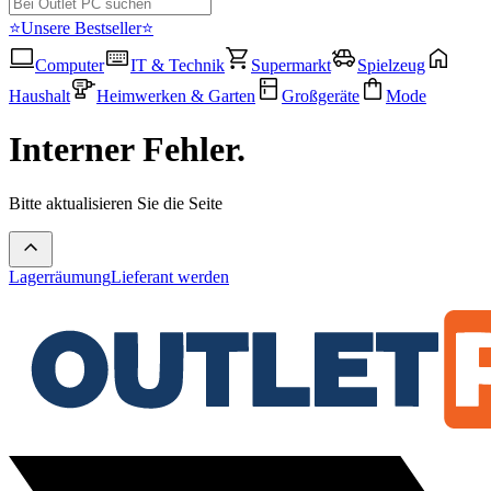
⭐Unsere Bestseller⭐
Computer
IT & Technik
Supermarkt
Spielzeug
Haushalt
Heimwerken & Garten
Großgeräte
Mode
Interner Fehler.
Bitte aktualisieren Sie die Seite
Lagerräumung
Lieferant werden