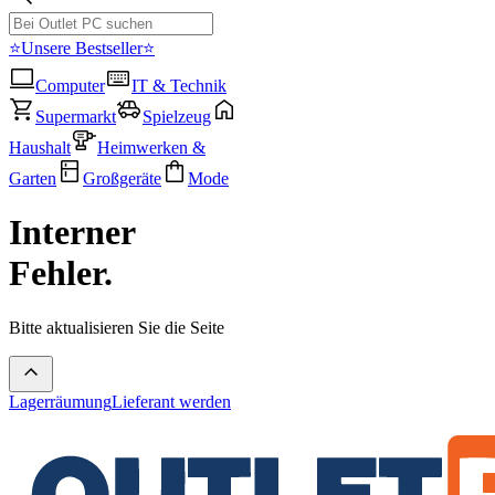
⭐Unsere Bestseller⭐
Computer
IT & Technik
Supermarkt
Spielzeug
Haushalt
Heimwerken &
Garten
Großgeräte
Mode
Interner
Fehler.
Bitte aktualisieren Sie die Seite
Lagerräumung
Lieferant werden