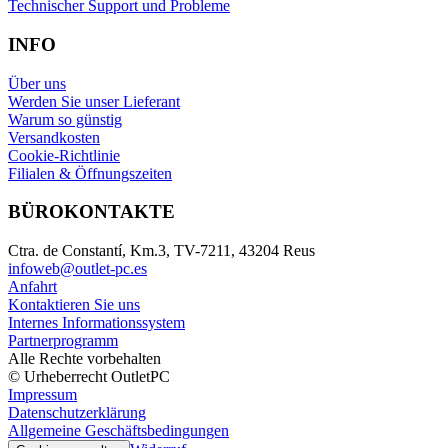
Technischer Support und Probleme
INFO
Über uns
Werden Sie unser Lieferant
Warum so günstig
Versandkosten
Cookie-Richtlinie
Filialen & Öffnungszeiten
BÜROKONTAKTE
Ctra. de Constantí, Km.3, TV-7211, 43204 Reus
infoweb@outlet-pc.es
Anfahrt
Kontaktieren Sie uns
Internes Informationssystem
Partnerprogramm
Alle Rechte vorbehalten
© Urheberrecht OutletPC
Impressum
Datenschutzerklärung
Allgemeine Geschäftsbedingungen