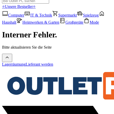
⭐Unsere Bestseller⭐
Computer
IT & Technik
Supermarkt
Spielzeug
Haushalt
Heimwerken & Garten
Großgeräte
Mode
Interner Fehler.
Bitte aktualisieren Sie die Seite
Lagerräumung
Lieferant werden