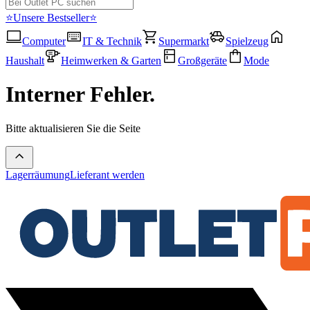
⭐Unsere Bestseller⭐
Computer
IT & Technik
Supermarkt
Spielzeug
Haushalt
Heimwerken & Garten
Großgeräte
Mode
Interner Fehler.
Bitte aktualisieren Sie die Seite
Lagerräumung
Lieferant werden